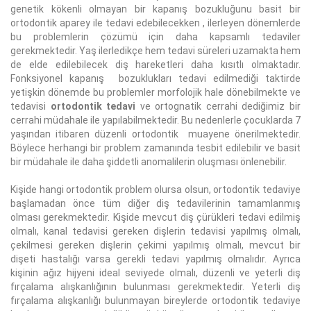
genetik kökenli olmayan bir kapanış bozukluğunu basit bir
ortodontik aparey ile tedavi edebilecekken , ilerleyen dönemlerde
bu problemlerin çözümü için daha kapsamlı tedaviler
gerekmektedir. Yaş ilerledikçe hem tedavi süreleri uzamakta hem
de elde edilebilecek diş hareketleri daha kısıtlı olmaktadır.
Fonksiyonel kapanış bozuklukları tedavi edilmediği taktirde
yetişkin dönemde bu problemler morfolojik hale dönebilmekte ve
tedavisi
ortodontik tedavi
ve ortognatik cerrahi dediğimiz bir
cerrahi müdahale ile yapılabilmektedir. Bu nedenlerle çocuklarda 7
yaşından itibaren düzenli ortodontik muayene önerilmektedir.
Böylece herhangi bir problem zamanında tesbit edilebilir ve basit
bir müdahale ile daha şiddetli anomalilerin oluşması önlenebilir.
Kişide hangi ortodontik problem olursa olsun, ortodontik tedaviye
başlamadan önce tüm diğer diş tedavilerinin tamamlanmış
olması gerekmektedir. Kişide mevcut diş çürükleri tedavi edilmiş
olmalı, kanal tedavisi gereken dişlerin tedavisi yapılmış olmalı,
çekilmesi gereken dişlerin çekimi yapılmış olmalı, mevcut bir
dişeti hastalığı varsa gerekli tedavi yapılmış olmalıdır. Ayrıca
kişinin ağız hijyeni ideal seviyede olmalı, düzenli ve yeterli diş
fırçalama alışkanlığının bulunması gerekmektedir. Yeterli diş
fırçalama alışkanlığı bulunmayan bireylerde ortodontik tedaviye