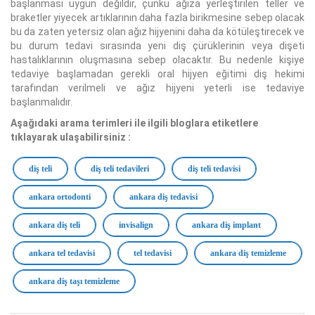
başlanması uygun değildir, çünkü ağıza yerleştirilen teller ve
braketler yiyecek artıklarının daha fazla birikmesine sebep olacak
bu da zaten yetersiz olan ağız hijyenini daha da kötüleştirecek ve
bu durum tedavi sırasında yeni diş çürüklerinin veya dişeti
hastalıklarının oluşmasına sebep olacaktır. Bu nedenle kişiye
tedaviye başlamadan gerekli oral hijyen eğitimi diş hekimi
tarafından verilmeli ve ağız hijyeni yeterli ise tedaviye
başlanmalıdır.
Aşağıdaki arama terimleri ile ilgili bloglara etiketlere
tıklayarak ulaşabilirsiniz :
diş teli
diş teli tedavileri
diş teli tedavisi
ankara ortodonti
ankara diş tedavisi
ankara diş teli
invisalign
ankara diş implant
ankara tel tedavisi
tel tedavisi
ankara diş temizleme
ankara diş taşı temizleme