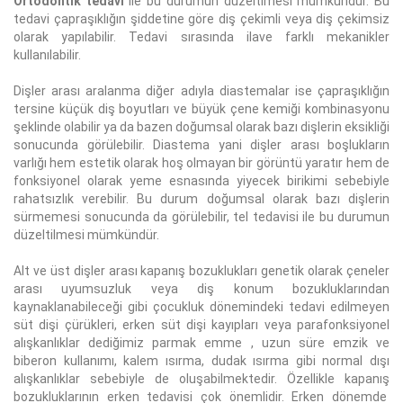
Ortodontik tedavi
ile bu durumun düzeltimesi mümkündür. Bu
tedavi çapraşıklığın şiddetine göre diş çekimli veya diş çekimsiz
olarak yapılabilir. Tedavi sırasında ilave farklı mekanikler
kullanılabilir.
Dişler arası aralanma diğer adıyla diastemalar ise çapraşıklığın
tersine küçük diş boyutları ve büyük çene kemiği kombinasyonu
şeklinde olabilir ya da bazen doğumsal olarak bazı dişlerin eksikliği
sonucunda görülebilir. Diastema yani dişler arası boşlukların
varlığı hem estetik olarak hoş olmayan bir görüntü yaratır hem de
fonksiyonel olarak yeme esnasında yiyecek birikimi sebebiyle
rahatsızlık verebilir. Bu durum doğumsal olarak bazı dişlerin
sürmemesi sonucunda da görülebilir, tel tedavisi ile bu durumun
düzeltilmesi mümkündür.
Alt ve üst dişler arası kapanış bozuklukları genetik olarak çeneler
arası uyumsuzluk veya diş konum bozukluklarından
kaynaklanabileceği gibi çocukluk dönemindeki tedavi edilmeyen
süt dişi çürükleri, erken süt dişi kayıpları veya parafonksiyonel
alışkanlıklar dediğimiz parmak emme , uzun süre emzik ve
biberon kullanımı, kalem ısırma, dudak ısırma gibi normal dışı
alışkanlıklar sebebiyle de oluşabilmektedir. Özellikle kapanış
bozukluklarının erken tedavisi çok önemlidir. Erken dönemde