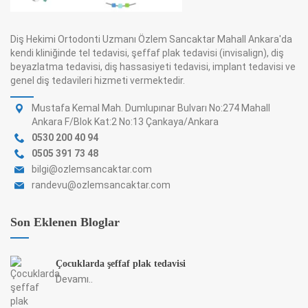
Diş Hekimi Ortodonti Uzmanı Özlem Sancaktar Mahall Ankara'da
kendi kliniğinde tel tedavisi, şeffaf plak tedavisi (invisalign), diş
beyazlatma tedavisi, diş hassasiyeti tedavisi, implant tedavisi ve
genel diş tedavileri hizmeti vermektedir.
Mustafa Kemal Mah. Dumlupınar Bulvarı No:274 Mahall
Ankara F/Blok Kat:2 No:13 Çankaya/Ankara
0530 200 40 94
0505 391 73 48
bilgi@ozlemsancaktar.com
randevu@ozlemsancaktar.com
Son Eklenen Bloglar
Çocuklarda şeffaf plak tedavisi
Devamı..